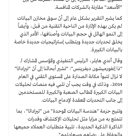
"الأسعد" مقارنة بالشركات المنافسة.
كما يشير التقرير بشكل عام إلى أنّ سوق مخازن البيانات
لم يكن بهذه الإثارة من الناحية التقنية من قبل، وأيضاً
إلى النمو الهائل في حجم البيانات وأصنافها، الأمر الذي
يخلق تحديات جديدة ويتطلب إستراتيجيات جديدة خاصة
بالبيانات الكبيرة.
وقال آندي هايلر، الرئيس التنفيذي والمؤسس المشارك لـ
"ذا إنفورميشون ديفرينس": "تشير أبحاثنا إلى أنّ "تيراداتا"
لا تزال تتبوأ مكانة الصدارة على المستوى التقني في العام
2014، وذلك في وقت يجب أن تلبي فيه منصات تحليلات
البيانات الكبيرة المطالب الصعبة والكبيرة للمستخدمين
إلى جانب التحديات المعقدة لإدماج البيانات.
وتتيح حزمة "هندسة البيانات الموحدة" من "تيراداتا"، بما
تتمتع به من مزايا مثل تحليلات الإكتشاف وقدرات
الذاكرة الذكية الجديدة، تلبية متطلبات العملاء جميعها
والحفاظ على رضاهم وسعادتهم".