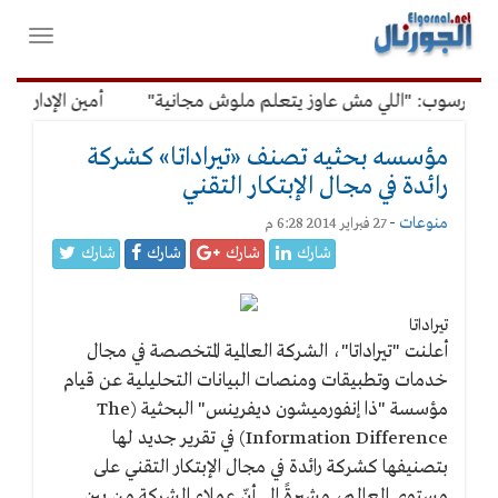
لقائمة
فتح
لرئيسية
واغلاق
القائمة
الرسوب: "اللي مش عاوز يتعلم ملوش مجانية"
أمين الإدارة الم
مؤسسه بحثيه تصنف «تيراداتا» كشركة
رائدة في مجال الإبتكار التقني
منوعات
-
27 فبراير 2014 6:28 م
شارك
شارك
شارك
شارك
تيراداتا
أعلنت "تيراداتا"، الشركة العالمية المتخصصة في مجال
خدمات وتطبيقات ومنصات البيانات التحليلية عن قيام
مؤسسة "ذا إنفورميشون ديفرينس" البحثية (The
Information Difference) في تقرير جديد لها
بتصنيفها كشركة رائدة في مجال الإبتكار التقني على
مستوى العالم، مشيرةً إلى أنّ عملاء الشركة من بين