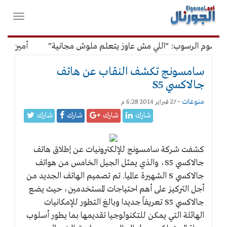
لقائمة
فتح
لرئيسية
واغلاق
القائمة
رسوم الرسوب: "اللي مش عاوز يتعلم ملوش مجانية"
أمين الإدارة
سامسونج تكشف النقاب عن هاتف
جالاكسي S5
منوعات
-
27 فبراير 2014 6:28 م
شارك
شارك
شارك
شارك
كشفت شركة سامسونج للإلكترونيات عن إطلاق هاتف
جالاكسي S5، والذي يمثل الجيل الخامس من هواتف
جالاكسي S الشهيرة عالميا. تم تصميم الهاتف الجديد من
أجل التركيز على أهم احتياجات المستخدمين، حيث يضع
جالاكسي S5 تعريفاً جديدا وبالغ التطور للإمكانيات
الهائلة التي يمكن للتكنولوجيا تقديمها بما يطور أسلوب