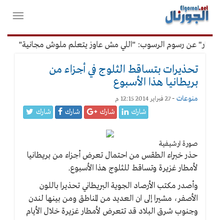
لقائمة
فتح
لرئيسية
واغلاق
القائمة
فار" عن رسوم الرسوب: "اللي مش عاوز يتعلم ملوش مجانية"
أمي
تحذيرات بتساقط الثلوج في أجزاء من
بريطانيا هذا الأسبوع
منوعات
-
27 فبراير 2014 12:15 م
شارك
شارك
شارك
شارك
صورة ارشيفية
حذر خبراء الطقس من احتمال تعرض أجزاء من بريطانيا
لأمطار غزيرة وتساقط للثلوج هذا الأسبوع.
وأصدر مكتب الأرصاد الجوية البريطاني تحذيرا باللون
الأصفر، مشيرا إلى ان العديد من المناطق ومن بينها لندن
وجنوب شرق البلاد قد تتعرض لأمطار غزيرة خلال الأيام