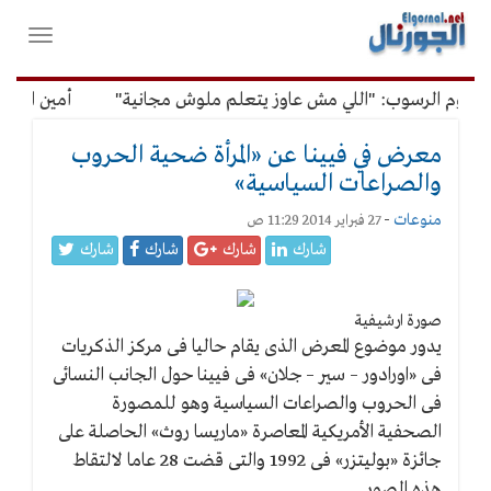
لقائمة
فتح
لرئيسية
واغلاق
القائمة
وم الرسوب: "اللي مش عاوز يتعلم ملوش مجانية"
أمين الإدارة 
معرض في فيينا عن «المرأة ضحية الحروب
والصراعات السياسية»
منوعات
-
27 فبراير 2014 11:29 ص
شارك
شارك
شارك
شارك
صورة ارشيفية
يدور موضوع المعرض الذى يقام حاليا فى مركز الذكريات
فى «اورادور – سير – جلان» فى فيينا حول الجانب النسائى
فى الحروب والصراعات السياسية وهو للمصورة
الصحفية الأمريكية المعاصرة «ماريسا روث» الحاصلة على
جائزة «بوليتزر» فى 1992 والتى قضت 28 عاما لالتقاط
هذه الصور.