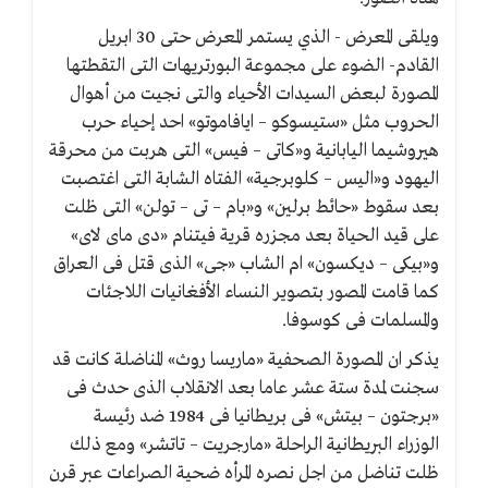
ويلقى المعرض - الذي يستمر المعرض حتى 30 ابريل
القادم- الضوء على مجموعة البورتريهات التى التقطتها
المصورة لبعض السيدات الأحياء والتى نجيت من أهوال
الحروب مثل «ستيسوكو – ايافاموتو» احد إحياء حرب
هيروشيما اليابانية و«كاتى – فيس» التى هربت من محرقة
اليهود و«اليس – كلوبرجية» الفتاه الشابة التى اغتصبت
بعد سقوط «حائط برلين» و«بام – تى – تولن» التى ظلت
على قيد الحياة بعد مجزره قرية فيتنام «دى ماى لاى»
و«بيكى – ديكسون» ام الشاب «جى» الذى قتل فى العراق
كما قامت المصور بتصوير النساء الأفغانيات اللاجئات
والمسلمات فى كوسوفا.
يذكر ان المصورة الصحفية «ماريسا روث» المناضلة كانت قد
سجنت لمدة ستة عشر عاما بعد الانقلاب الذى حدث فى
«برجتون – بيتش» فى بريطانيا فى 1984 ضد رئيسة
الوزراء البريطانية الراحلة «مارجريت – تاتشر» ومع ذلك
ظلت تناضل من اجل نصره المرأه ضحية الصراعات عبر قرن