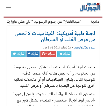
لقائمة
فتح
لرئيسية
واغلاق
القائمة
تصادية
"عبدالغفار" عن رسوم الرسوب: "اللي مش عاوز يتعلم مل
لجنة طبية أمريكية: الفيتامينات لا تحمي
من مرض القلب أو السرطان
علوم وتكنولوجيا
-
25 فبراير 2014 6:51 ص
شارك
شارك
شارك
شارك
خلصت لجنة أمريكية مختصة بالشأن الصحي مدعومة
من الحكومة إلى أنه ليس هناك أدلة علمية كافية
لتوصية الناس بتناول الفيتامينات أو أي مكملات غذائية
أخرى للوقاية من الإصابة بالسرطان أو مرض القلب.
وتتماشى التوصيات النهائية، التي نشرت الإثنين في دورية
«أنالس أوف انترنال ميديسن» الطبية، بشكل كبير مع