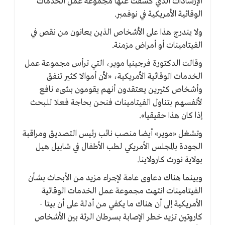
الإرشادات الذي كشفت عنها مجموعة عمل الخدمات
الوقائية الأمريكية في نوفمبر.
ولا يندرج هذا على الأشخاص الذين يعانون من نقص في
الفيتامينات أو أمراض مزمنة.
وقالت الدكتورة فرجينيا موير، التي ترأس مجموعة عمل
الخدمات الوقائية الأمريكية، «لأن أموالا كثير تنفق
وأشخاص كثيرين يعتقدون أنهم يقومون بشىء نافع
لأنفسهم بتناول الفيتامينات فنحن بحاجة فعلا للبحث
إذا كان هذا حقيقيا».
وتشغل «موير» أيضا منصب نائب رئيس التصديق ومراقبة
الجودة بالمجلس الأمريكي لطب الأطفال في شابيل هيل
بولاية نورث كارولاينا.
وبينما هناك دعاوى عامة لإجراء مزيد من الأبحاث بشأن
الفيتامينات انتهت مجموعة عمل الخدمات الوقائية
الأمريكية إلى أن هناك ما يكفي من أدلة على أن بيتا -
كاروتين تزيد خطر الإصابة بسرطان الرئة بين الأشخاص